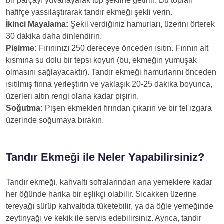
bir parçayı yuvarlayarak top şekline getirin. Bu topları
hafifçe yassılaştırarak tandır ekmeği şekli verin.
İkinci Mayalama:
Şekil verdiğiniz hamurları, üzerini örterek
30 dakika daha dinlendirin.
Pişirme:
Fırınınızı 250 dereceye önceden ısıtın. Fırının alt
kısmına su dolu bir tepsi koyun (bu, ekmeğin yumuşak
olmasını sağlayacaktır). Tandır ekmeği hamurlarını önceden
ısıtılmış fırına yerleştirin ve yaklaşık 20-25 dakika boyunca,
üzerleri altın rengi olana kadar pişirin.
Soğutma:
Pişen ekmekleri fırından çıkarın ve bir tel ızgara
üzerinde soğumaya bırakın.
Tandır Ekmeği ile Neler Yapabilirsiniz?
Tandır ekmeği, kahvaltı sofralarından ana yemeklere kadar
her öğünde harika bir eşlikçi olabilir. Sıcakken üzerine
tereyağı sürüp kahvaltıda tüketebilir, ya da öğle yemeğinde
zeytinyağı ve kekik ile servis edebilirsiniz. Ayrıca, tandır