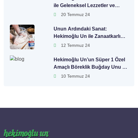
ile Geleneksel Lezzetler ve
Modern Üretim Teknikleri
20 Temmuz 24
Unun Ardındaki Sanat:
Hekimoğlu Un ile Zanaatkarlığın
Zirvesine
12 Temmuz 24
Hekimoğlu Un’un Süper 1 Özel
Amaçlı Böreklik Buğday Unu ile
Lezzet Yolculuğu
10 Temmuz 24